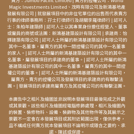
賣方：Jumbo Pacific Limited | 賣方的控權公司：World
Magic Investments Limited、茂時有限公司及新鴻基地產
發展有限公司 | 就發展項目中的非住宅單位的出售而代表賣方
行事的律師事務所：孖士打律師行及胡關李羅律師行 | 認可人
士：朱柏年建築師 | 認可人士以其專業身份擔任經營人、董事
或僱員的商號或法團：新鴻基建築設計有限公司 | 承建商：怡
輝建築有限公司 | 認可人士所屬的新鴻基建築設計有限公司的
其中一名董事，屬賣方的其中一間控權公司的其中一名董事
的家人。| 認可人士所屬的新鴻基建築設計有限公司的其中一
名董事，屬發展項目的承建商的董事。| 認可人士所屬的新鴻
基建築設計有限公司的其中一名董事，屬賣方的其中一間控
權公司的董事。| 認可人士所屬的新鴻基建築設計有限公司，
屬賣方、賣方的控權公司及發展項目的承建商的有聯繫法
團。| 發展項目的承建商屬賣方及其控權公司的有聯繫法團。
本廣告中之相片及繪圖並非說明本發展項目最後完成之外觀
或其景觀。該些相片及繪圖經電腦修飾處理，相片及繪圖內
的裝置、裝修物料、設備、裝飾物及其他物件等及其展示之
景觀不一定會在本發展項目或其附近範圍出現，僅供參考，
且不構成任何賣方就本發展項目不論明示或隱含之要約、承
諾、陳述或保證。