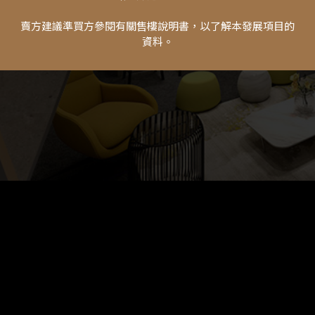
賣方建議準買方參閱有關售樓說明書，以了解本發展項目的
資料。
發展項目名稱：W LUXE
發展項目地址：香港新界沙田石門安耀街5號
供買方參考資料及免責條款
©2021 新鴻基地產發展有限公司。版權所有
版權與商標
中
ENG