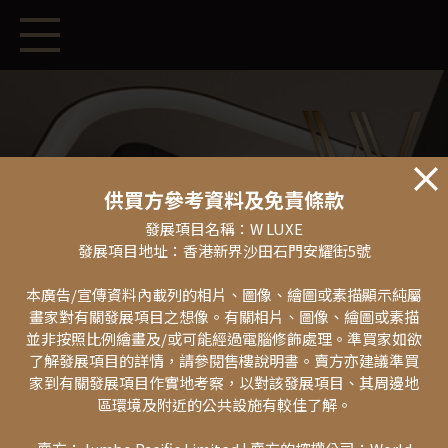
供買方參考資料及免責條款
發展項目名稱：W LUXE
發展項目地址：香港新界沙田石門安耀街5號
本廣告/宣傳資料內載列的相片、圖像、繪圖或素描顯示純屬
畫家對有關發展項目之想像。有關相片、圖像、繪圖或素描
並非按照比例繪畫及/或可能經過電腦修飾處理。準買家如欲
了解發展項目的詳情，請參閱售樓說明書。賣方亦建議準買
家到有關發展項目作實地考察，以對該發展項目、其周邊地
區環境及附近的公共設施有較佳了解。